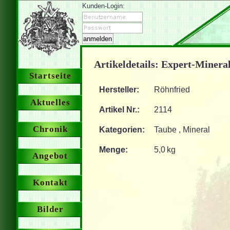
Kunden-Login:
Artikeldetails: Expert-Mineral
Startseite
Hersteller:
Röhnfried
Aktuelles
Artikel Nr.:
2114
Chronik
Kategorien:
Taube , Mineral
Menge:
5,0 kg
Angebot
Kontakt
Bilder