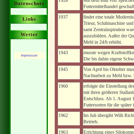
1928
Mit dem Bau von Speicher
Datenschutz
Futtermittelhandel geschaf
1937
findet eine totale Moderni
Links
Trieur, Schälmaschine und 
samt Zentralaspiration wa
Wetter
auszubilden. Außer der Qu
Mehl in 24/h erhöht.
1943
musste wegen Kraftstoffkna
Impressum
Die bis dahin eigene Schwa
1945
Von April bis Oktober mus
Nachtarbeit zu Mehl bzw. S
1960
erfolgte die Einstellung 
mit ihren größeren Stallan
Entschluss. Ab 1. August 
Futtersorten für die später 
1962
Im Juli übergibt Willi Ric
Betrieb.
1963
Errichtung eines Silokomp