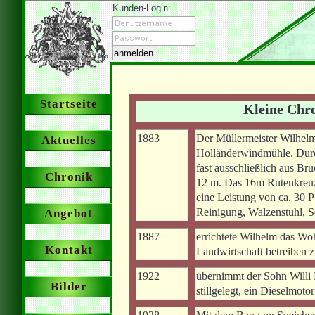
Kunden-Login:
Startseite
Kleine Chr
1883
Der Müllermeister Wilhelm
Aktuelles
Holländerwindmühle. Dur
fast ausschließlich aus Br
Chronik
12 m. Das 16m Rutenkreuz 
eine Leistung von ca. 30 P
Reinigung, Walzenstuhl, 
Angebot
1887
errichtete Wilhelm das Wo
Kontakt
Landwirtschaft betreiben 
1922
übernimmt der Sohn Willi 
Bilder
stillgelegt, ein Dieselmoto