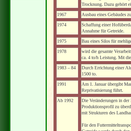
Trocknung. Dazu gehört ei
1967
Ausbau eines Gebäudes zum
1974
Schaffung einer Hofüberda
Annahme für Getreide.
1975
Bau eines Silos für mehlig
1978
wird die gesamte Verarbei
ca. 4 to/h Leistung. Mit d
1983 – 84
Durch Errichtung einer Alu
1500 to.
1991
Am 1. Januar übergibt Mart
Reprivatisierung führt.
Ab 1992
Die Veränderungen in der
Produktionsprofil zu über
mit Strukturen des Landha
Für den Futtermitteltrans