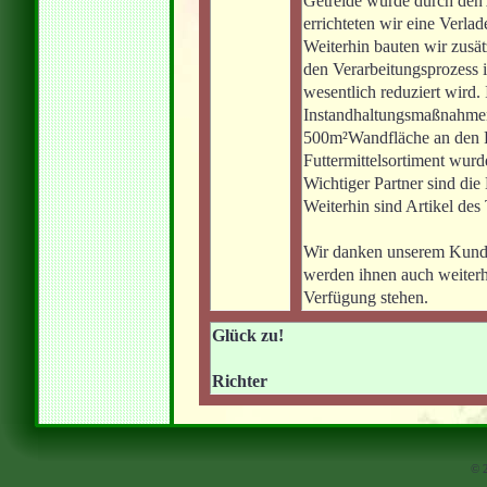
Getreide wurde durch den 
errichteten wir eine Verla
Weiterhin bauten wir zusätz
den Verarbeitungsprozess 
wesentlich reduziert wird
Instandhaltungsmaßnahmen
500m²Wandfläche an den P
Futtermittelsortiment wurde
Wichtiger Partner sind di
Weiterhin sind Artikel des
Wir danken unserem Kunden
werden ihnen auch weiterh
Verfügung stehen.
Glück zu!
Richter
© 