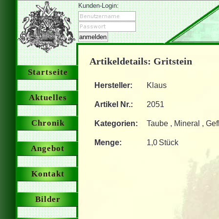
Kunden-Login:
Artikeldetails: Gritstein
Startseite
Hersteller:
Klaus
Aktuelles
Artikel Nr.:
2051
Chronik
Kategorien:
Taube , Mineral , Gef
Menge:
1,0 Stück
Angebot
Kontakt
Bilder