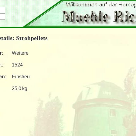
tails: Strohpellets
r:
Weitere
.:
1524
en:
Einstreu
25,0 kg