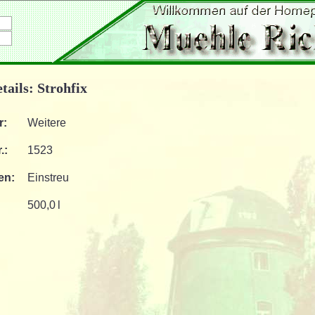
tails: Strohfix
r:
Weitere
.:
1523
en:
Einstreu
500,0 l