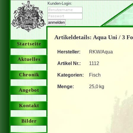
Kunden-Login:
Artikeldetails: Aqua Uni / 3 F
Startseite
Hersteller:
RKW/Aqua
Aktuelles
Artikel Nr.:
1112
Chronik
Kategorien:
Fisch
Menge:
25,0 kg
Angebot
Kontakt
Bilder