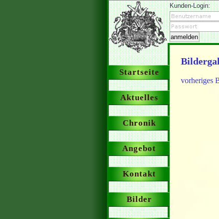
Kunden-Login:
Bildergal
Startseite
vorheriges B
Aktuelles
Chronik
Angebot
Kontakt
Bilder